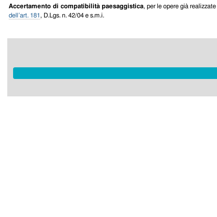
Accertamento di compatibilità paesaggistica
, per le opere già realizza
dell’art. 181
, D.Lgs. n. 42/04 e s.m.i.