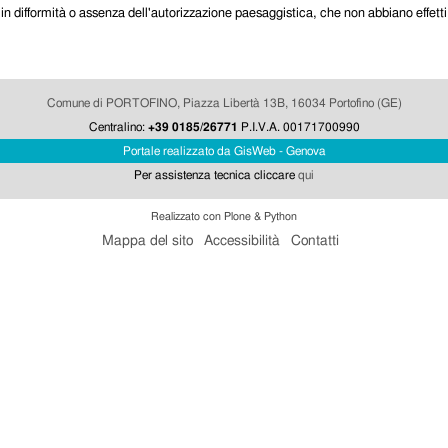
te in difformità o assenza dell'autorizzazione paesaggistica, che non abbiano effet
Comune di PORTOFINO, Piazza Libertà 13B, 16034 Portofino (GE)
Centralino:
+39 0185/26771
P.I.V.A. 00171700990
Portale realizzato da GisWeb - Genova
Per assistenza tecnica cliccare
qui
Realizzato con Plone & Python
Mappa del sito
Accessibilità
Contatti