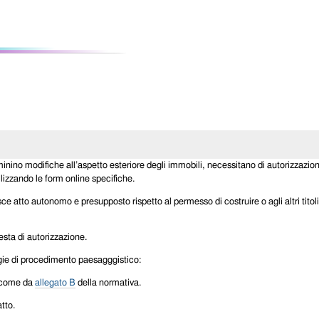
rminino modifiche all’aspetto esteriore degli immobili, necessitano di autorizzazi
izzando le form online specifiche.
e atto autonomo e presupposto rispetto al permesso di costruire o agli altri titoli l
esta di autorizzazione.
logie di procedimento paesagggistico:
à, come da
allegato B
della normativa.
atto.