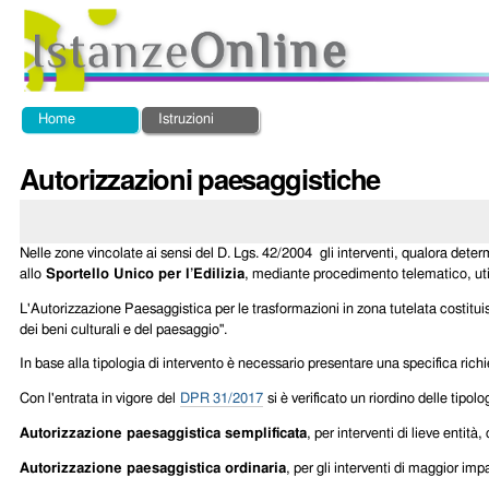
Salta
Strumenti
ai
personali
contenuti.
|
Salta
alla
Sezioni
Home
Istruzioni
navigazione
Autorizzazioni paesaggistiche
Nelle zone vincolate ai sensi del D. Lgs. 42/2004 gli interventi, qualora dete
allo
Sportello
Unico per l’Edilizia
, mediante procedimento telematico, util
L'Autorizzazione Paesaggistica per le trasformazioni in zona tutelata costituisc
dei beni culturali e del paesaggio".
In base alla tipologia di intervento è necessario presentare una specifica richi
Con l'entrata in vigore
del
DPR 31/2017
si è verificato un riordino delle tipo
Autorizzazione paesaggistica semplificata
, per interventi di lieve entit
Autorizzazione paesaggistica ordinaria
, per gli interventi di maggior imp