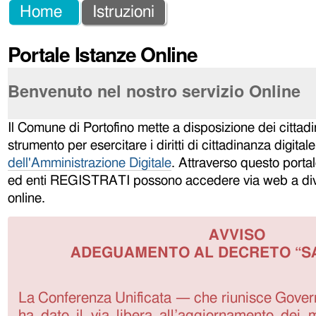
Salta
Strumenti
Sezioni
Home
Istruzioni
ai
personali
Portale Istanze Online
contenuti.
|
Benvenuto nel nostro servizio Online
Salta
alla
Il Comune di Portofino mette a disposizione dei cittadi
navigazione
strumento per esercitare i diritti di cittadinanza digitale
dell'Amministrazione Digitale
. Attraverso questo portale
ed enti REGISTRATI possono accedere via web a diver
online.
AVVISO
ADEGUAMENTO AL DECRETO “S
La Conferenza Unificata — che riunisce Gove
ha dato il via libera all’aggiornamento dei mo