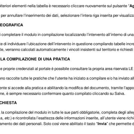
lteriori elementi nella tabella è necessario cliccare nuovamente sul pulsante “
Ag
 per annullare l’inserimento dei dati, selezionare l’intera riga inserita per visualizza
GEOGRAFICA
i completare il modulo in compilazione localizzando l’intervento all’interno di u
te di individuare l’ubicazione dell’intervento in questione compilando tabelle increm
, verranno calcolati automaticamente i vincoli insistenti sul territorio e richiesti 
LA COMPILAZIONE DI UNA PRATICA
 proprie credenziali al portale è possibile consultare la propria area riservata
ono raccolte tutte le pratiche che l'utente ha iniziato a compilare e/o ha inviato 
ente si accede alla pratica e abilitando la modifica del documento, tramite l'appos
rmine, è sempre necessario confermare quanto compilato cliccando su Salva.
ICHIESTA
 la compilazione del modulo in tutte le sue parti obbligatorie, completa degli allega
ia,
etc
.) e ricontrollata l’esattezza delle informazioni inserite, all’utente viene r
tamento dei dati personali. Solo così viene abilitato il tasto “
Invia
” che permette d