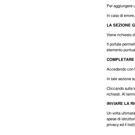
Per aggiungere u
In caso di errore,
LA SEZIONE 
Viene richiesto d
Il portale permet
elemento puntuale
COMPLETARE 
Accedendo con le
In tale sezione s
Cliccando sulla l
richiesti. Al te
INVIARE LA R
Un volta ultimata
spese di istruttor
privacy ed il trat