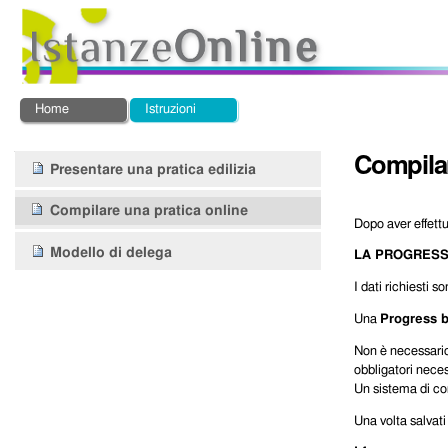
Salta
Strumenti
ai
personali
contenuti.
|
Salta
alla
Sezioni
Home
Istruzioni
navigazione
Compilar
Navigazione
Presentare una pratica edilizia
Compilare una pratica online
Dopo aver effettu
Modello di delega
LA
PROGRESS
I dati richiesti 
Una
Progress b
Non è necessario 
obbligatori necess
Un sistema di co
Una volta salvati