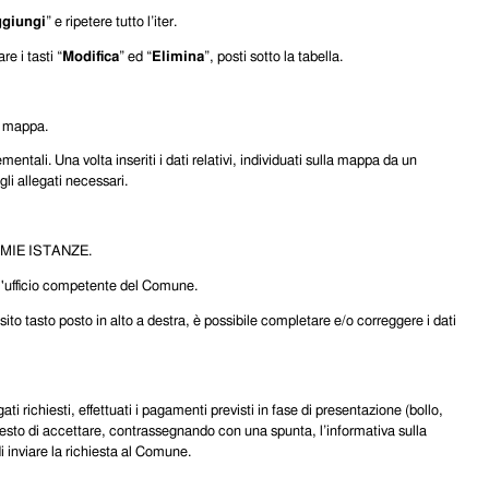
giungi
” e ripetere tutto l’iter.
re i tasti “
Modifica
” ed “
Elimina
”, posti sotto la tabella.
na mappa.
entali. Una volta inseriti i dati relativi, individuati sulla mappa da un
gli allegati necessari.
 LE MIE ISTANZE.
all'ufficio competente del Comune.
ito tasto posto in alto a destra, è possibile completare e/o correggere i dati
ti richiesti, effettuati i pagamenti previsti in fase di presentazione (bollo,
ichiesto di accettare, contrassegnando con una spunta, l’informativa sulla
i inviare la richiesta al Comune.