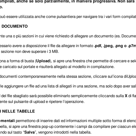
ompilati, anche se solo parzialmente, in maniera progressiva. Non sarà
o.
uò essere utilizzata anche come pulsantiera per navigare tra i vari form compilat
N DOCUMENTO
te una o più sezioni in cui viene richiesto di allegare un documento (es. Documen
essario avere a disposizione il file da allegare in formato
.
pdf, .jpeg, .png o .p7
 per sezione non deve superare i 3 MB.
ona a forma di busta (
Upload
), si apre una finestra che permette di cercare e sel
caricato sul portale e risulterà allegato al modello in compilazione.
 documenti contemporaneamente nella stessa sezione, cliccare sul’icona diUpload e
e aggiungere un file ad una lista di allegati in una sezione, ma solo dopo aver sa
 del file sbagliato sarà possibile eliminarlo semplicemente cliccando sulla
X
di f
nte sul pulsante di upload e ripetere l’operazione.
E DATI NELLE TABELLE
ementali
permettono di inserire dati ed informazioni multiple sotto forma di elenco
abella, si apre una finestra pop-up contenente i campi da compilare per ciascun e
ndo sul tasto “
Salva
”, vengono introdotti nella tabella.