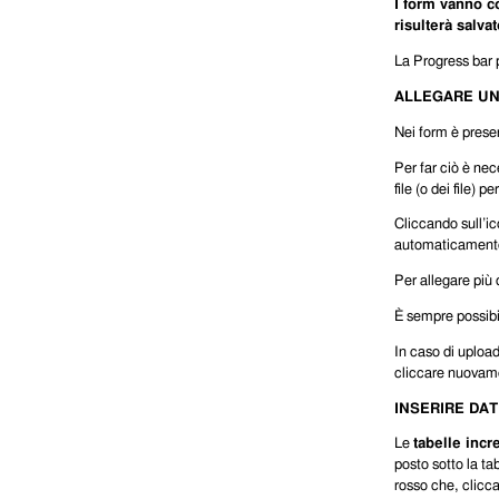
I form vanno c
risulterà salvat
La Progress bar p
ALLEGARE U
Nei form è presen
Per far ciò è nec
file (o dei file)
Cliccando sull’ic
automaticamente 
Per allegare più
È sempre possibil
In caso di upload
cliccare nuovame
INSERIR
Le
tabelle incr
posto sotto la t
rosso che, clicca