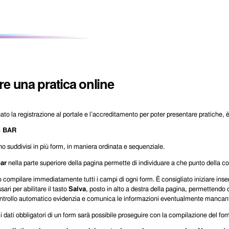
e una pratica online
ato la registrazione al portale e l’accreditamento per poter presentare pratiche, 
 BAR
sono suddivisi in più form, in maniera ordinata e sequenziale.
ar
nella parte superiore della pagina permette di individuare a che punto della co
compilare immediatamente tutti i campi di ogni form. È consigliato iniziare inser
ari per abilitare il tasto
Salva
, posto in alto a destra della pagina, permettendo
ntrollo automatico evidenzia e comunica le informazioni eventualmente mancanti 
 i dati obbligatori di un form sarà possibile proseguire con la compilazione del fo