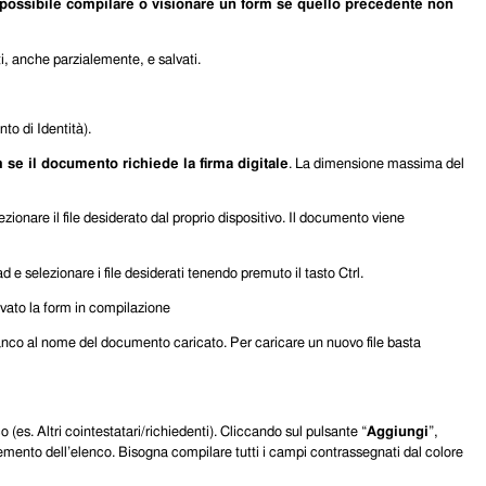
 possibile compilare o visionare un form se quello precedente non
i, anche parzialemente, e salvati.
to di Identità).
m se il documento richiede la firma digitale
. La dimensione massima del
ezionare il file desiderato dal proprio dispositivo. Il documento viene
 selezionare i file desiderati tenendo premuto il tasto Ctrl.
lvato la form in compilazione
ianco al nome del documento caricato. Per caricare un nuovo file basta
 (es. Altri cointestatari/richiedenti). Cliccando sul pulsante “
Aggiungi
”,
lemento dell’elenco. Bisogna compilare tutti i campi contrassegnati dal colore