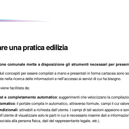
re una pratica edilizia
one comunale mette a disposizione gli strumenti necessari per presentare
duli concepiti per essere compilati a mano e presentati in forma cartacea sono sostitu
ente
nella ricerca delle informazioni e nell'accesso ai servizi di cui ha bisogno.
iene facilitata da:
st e completamento automatico
: suggerimenti che velocizzano la compilazione
tomatico
: il portale compila in automatico, attraverso formule, campi il cui valore 
ndizionali
: attivabili a richiesta dall’utente. I campi di tali sezioni appaiono e so
ll’utente di visualizzare solo le parti in cui è necessario inserire dati e informazio
sociata alla persona fisica, dati del rappresentante legale,
etc
.).