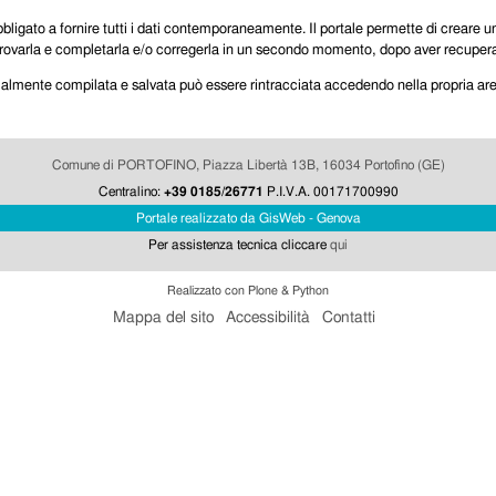
bligato a fornire tutti i dati contemporaneamente. Il portale permette di creare un
 ritrovarla e completarla e/o corregerla in un secondo momento, dopo aver recuper
ialmente compilata e salvata può essere rintracciata accedendo nella propria 
Comune di PORTOFINO, Piazza Libertà 13B, 16034 Portofino (GE)
Centralino:
+39 0185/26771
P.I.V.A. 00171700990
Portale realizzato da GisWeb - Genova
Per assistenza tecnica cliccare
qui
Realizzato con Plone & Python
Mappa del sito
Accessibilità
Contatti