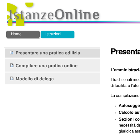
Salta
Strumenti
ai
personali
contenuti.
|
Salta
alla
Sezioni
Home
Istruzioni
navigazione
Presenta
Navigazione
Presentare una pratica edilizia
Compilare una pratica online
L'amministrazi
Modello di delega
I tradizionali mo
di facilitare l'ut
La compilazione v
Autosugge
Calcolo au
Sezioni co
necessità de
giuridica as